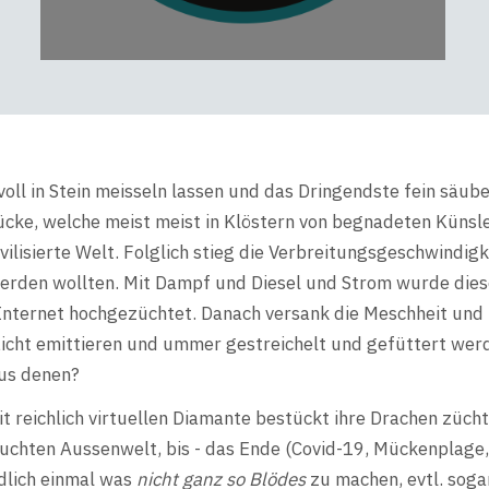
oll in Stein meisseln lassen und das Dringendste fein säub
ücke, welche meist meist in Klöstern von begnadeten Künsl
ivilisierte Welt. Folglich stieg die Verbreitungsgeschwindi
werden wollten. Mit Dampf und Diesel und Strom wurde die
Internet hochgezüchtet. Danach versank die Meschheit und 
 Licht emittieren und ummer gestreichelt und gefüttert wer
aus denen?
reichlich virtuellen Diamante bestückt ihre Drachen zücht
chten Aussenwelt, bis - das Ende (Covid-19, Mückenplage, W
ndlich einmal was
nicht ganz so Blödes
zu machen, evtl. sog