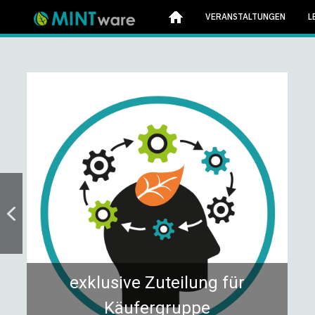
VERANSTALTUNGEN
L
exklusive Zuteilung für
Käufergruppe