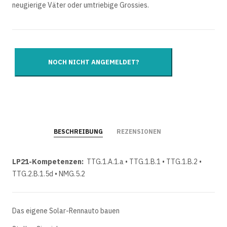
neugierige Väter oder umtriebige Grossies.
BESCHREIBUNG
REZENSIONEN
LP21-Kompetenzen:
TTG.1.A.1.a • TTG.1.B.1 • TTG.1.B.2 •
TTG.2.B.1.5d • NMG.5.2
Das eigene Solar-Rennauto bauen