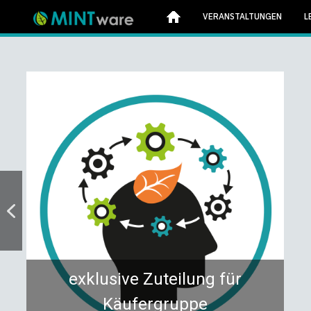
VERANSTALTUNGEN
L
exklusive Zuteilung für
Käufergruppe