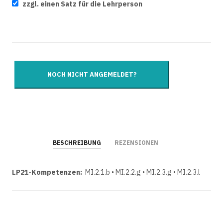
zzgl. einen Satz für die Lehrperson
BESCHREIBUNG
REZENSIONEN
LP21-Kompetenzen:
MI.2.1.b • MI.2.2.g • MI.2.3.g • MI.2.3.l