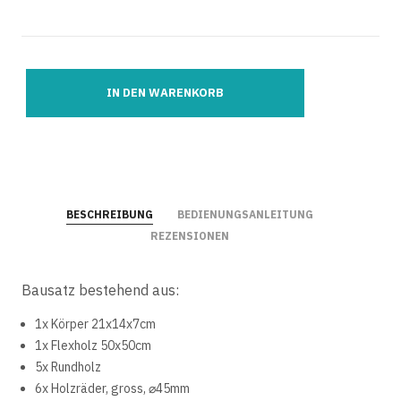
BESCHREIBUNG
BEDIENUNGSANLEITUNG
REZENSIONEN
Bausatz bestehend aus:
1x Körper 21x14x7cm
1x Flexholz 50x50cm
5x Rundholz
6x Holzräder, gross, ⌀45mm